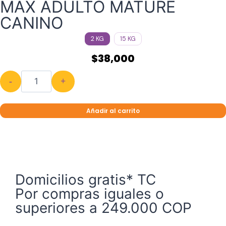
MAX ADULTO MATURE
CANINO
2 KG
15 KG
$
38,000
-
+
Añadir al carrito
Domicilios gratis* TC
Por compras iguales o
superiores a 249.000 COP