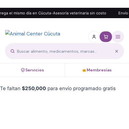
ga el mismo día en Cúcuta
•
Asesoría veterinaria sin costo
Envío g
Servicios
Membresías
Te faltan
$
250,000
para envío programado gratis