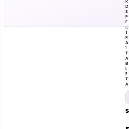
R
D
S
P
E
C
T
R
A
1
T
A
B
L
E
T
A
$