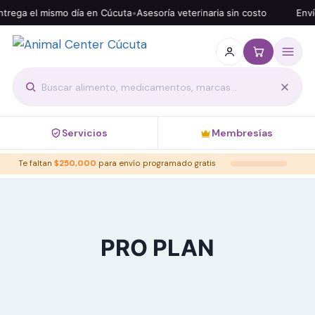
rega el mismo día en Cúcuta
•
Asesoría veterinaria sin costo
Envío
Servicios
Membresías
Te faltan
$
250,000
para envío programado gratis
PRO PLAN