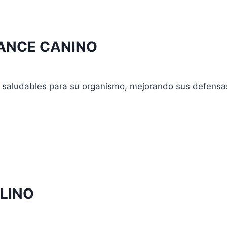
s
s.
ANCE CANINO
s
s saludables para su organismo, mejorando sus defensas
o
s
o
s.
LINO
s