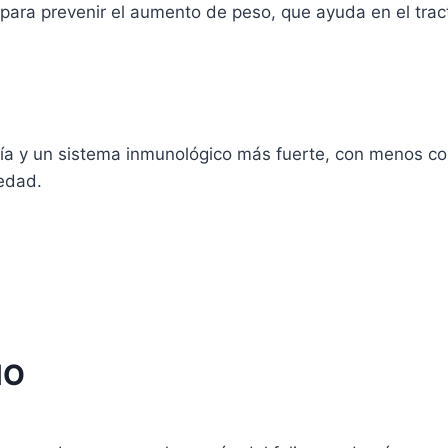
ara prevenir el aumento de peso, que ayuda en el tracto 
ía y un sistema inmunológico más fuerte, con menos col
o
 edad.
o
s
s.
NO
s