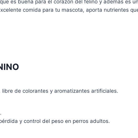
, que es buena para el corazón del felino y además es un 
excelente comida para tu mascota, aporta nutrientes que 
o
s
o
s.
NINO
s
 libre de colorantes y aromatizantes artificiales.
.
pérdida y control del peso en perros adultos.