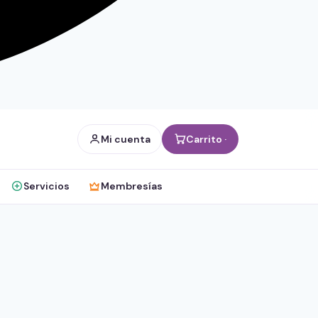
Mi cuenta
Carrito ·
Servicios
Membresías