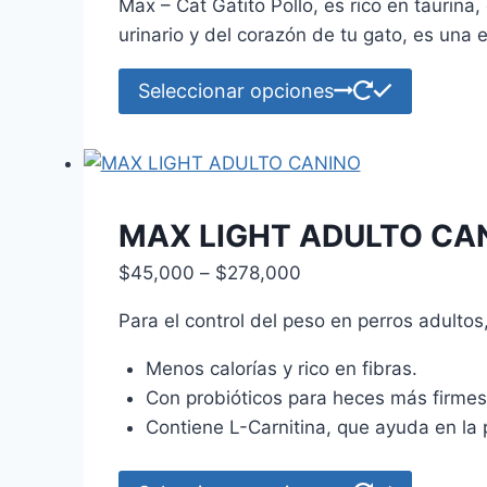
pueden
Max – Cat Gatito Pollo, es rico en taurina
elegir
urinario y del corazón de tu gato, es una 
en
Este
la
Seleccionar opciones
product
página
tiene
de
múltiple
product
variante
Las
MAX LIGHT ADULTO CA
opcione
Price
$
45,000
–
$
278,000
se
range:
pueden
Para el control del peso en perros adultos,
$45,000
elegir
through
Menos calorías y rico en fibras.
en
$278,000
Con probióticos para heces más firmes
la
Contiene L-Carnitina, que ayuda en la 
página
de
Este