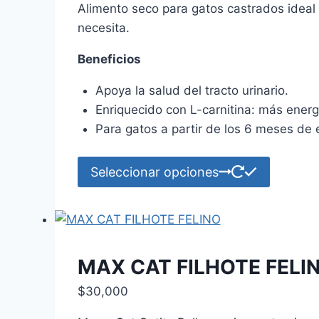
pueden
Alimento seco para gatos castrados ideal p
$29,000
elegir
necesita.
through
en
$85,000
Beneficios
la
página
Apoya la salud del tracto urinario.
de
Enriquecido con L-carnitina: más energ
product
Para gatos a partir de los 6 meses de
Este
Seleccionar opciones
product
tiene
múltiple
variante
Las
MAX CAT FILHOTE FELI
opcione
$
30,000
se