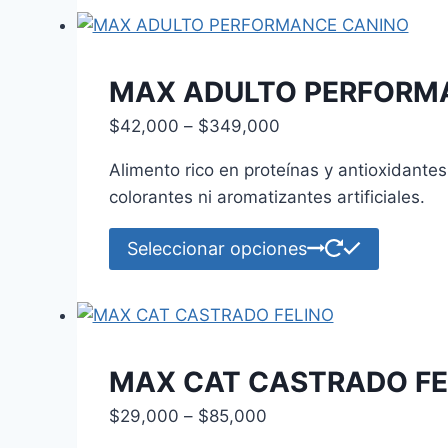
tiene
múltiple
variante
Las
MAX ADULTO PERFORM
opcione
Price
$
42,000
–
$
349,000
se
range:
pueden
Alimento rico en proteínas y antioxidante
$42,000
elegir
colorantes ni aromatizantes artificiales.
through
en
$349,000
Este
la
Seleccionar opciones
product
página
tiene
de
múltiple
product
variante
Las
MAX CAT CASTRADO FE
opcione
Price
$
29,000
–
$
85,000
se
range: