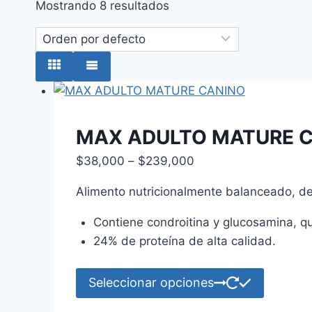
Mostrando 8 resultados
MAX ADULTO MATURE 
Price
$
38,000
–
$
239,000
range:
Alimento nutricionalmente balanceado, d
$38,000
through
Contiene condroitina y glucosamina, qu
$239,000
24% de proteína de alta calidad.
Este
Seleccionar opciones
product