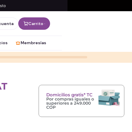
osto
cuenta
Carrito ·
cios
Membresías
AT
Domicilios gratis* TC
Por compras iguales o
superiores a 249.000
COP