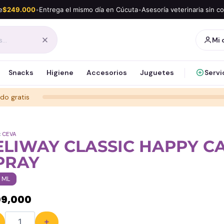
e
$249.000
•
Entrega el mismo día en Cúcuta
•
Asesoría veterinaria sin c
Mi 
Snacks
Higiene
Accesorios
Juguetes
Servi
do gratis
:
CEVA
ELIWAY CLASSIC HAPPY C
PRAY
 ML
09,000
+