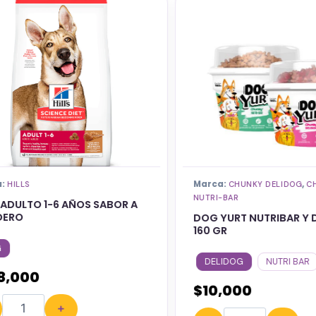
Marca:
,
ILLS
CHUNKY DELIDOG
CHU
NUTRI-BAR
DULTO 1-6 AÑOS SABOR A
RO
DOG YURT NUTRIBAR Y DE
160 GR
DELIDOG
NUTRI BAR
,000
$
10,000
+