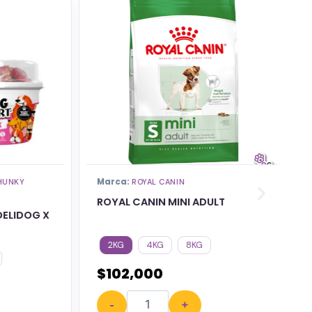
Marca:
M
NKY
ROYAL CANIN
ROYAL CANIN MINI ADULT
N
LIDOG X
2KG
4KG
8KG
$
102,000
$
-
+