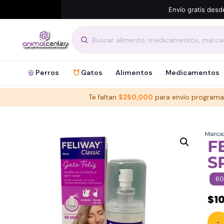
Envío gratis desd
Perros
Gatos
Alimentos
Medicamentos
Te faltan
$
250,000
para envío programa
Marca
F
S
60
$
1
-