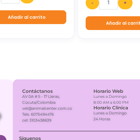
-
+
Añadir al carrito
Añadir al carrito
Contáctanos
Horario Web
AV 0A # 5 - 17 Lleras,
Lunes a Domingo
Cúcuta/Colombia
8:00 AM a 6:00 PM
Horario Clínica
vet@animalcenter.com.co
Lunes a Domingo
Tels. 6075494476
24 Horas
cel: 3103438639
Síguenos