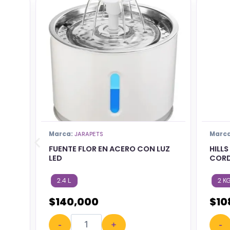
Marca:
Marca:
JARAPETS
H
FUENTE FLOR EN ACERO CON LUZ
HILLS A
LED
CORDE
2.4 L
2 KG
$
140,000
$
108
-
+
-