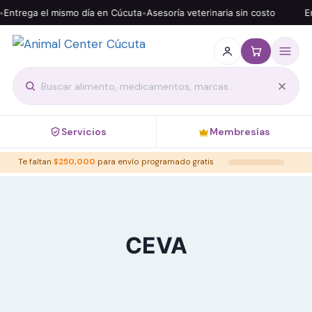
Entrega el mismo día en Cúcuta
•
Asesoría veterinaria sin costo
En
Servicios
Membresías
Te faltan
$
250,000
para envío programado gratis
CEVA