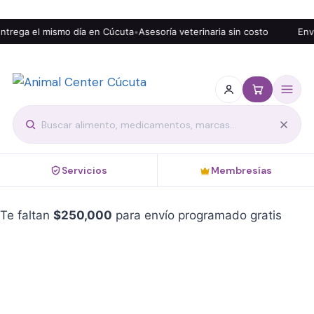
trega el mismo día en Cúcuta
•
Asesoría veterinaria sin costo
Envío
Servicios
Membresías
Te faltan
$
250,000
para envío programado gratis