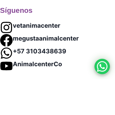
Síguenos
vetanimacenter
megustaanimalcenter
+57 3103438639
AnimalcenterCo