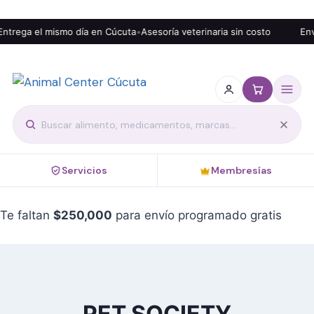
ntrega el mismo día en Cúcuta
•
Asesoría veterinaria sin costo
Enví
Servicios
Membresías
Te faltan
$
250,000
para envío programado gratis
PET SOCIETY