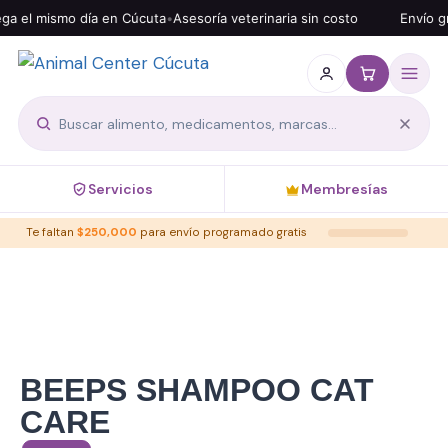
el mismo día en Cúcuta
•
Asesoría veterinaria sin costo
Envío grati
Servicios
Membresías
Te faltan
$
250,000
para envío programado gratis
BEEPS SHAMPOO CAT
CARE