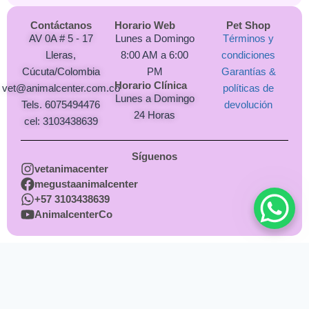
Contáctanos
Horario Web
Pet Shop
AV 0A # 5 - 17
Lunes a Domingo
Términos y
Lleras,
8:00 AM a 6:00
condiciones
Cúcuta/Colombia
PM
Garantías &
Horario Clínica
vet@animalcenter.com.co
políticas de
Lunes a Domingo
Tels. 6075494476
devolución
24 Horas
cel: 3103438639
Síguenos
vetanimacenter
megustaanimalcenter
+57 3103438639
AnimalcenterCo