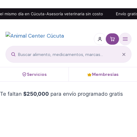
ismo día en Cúcuta
•
Asesoría veterinaria sin costo
Envío gratis de
Servicios
Membresías
Te faltan
$
250,000
para envío programado gratis