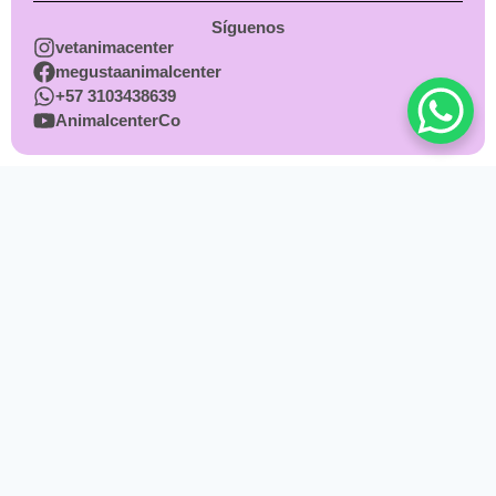
Síguenos
vetanimacenter
megustaanimalcenter
+57 3103438639
AnimalcenterCo
Perro
Gato
Servicios