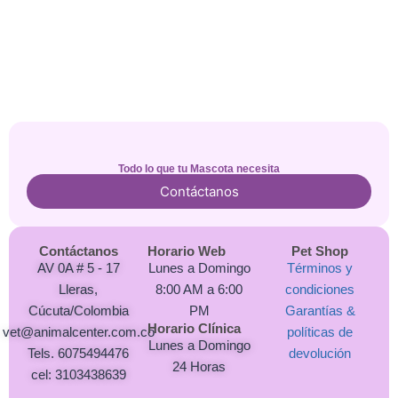
Todo lo que tu Mascota necesita
Contáctanos
Contáctanos
Horario Web
Pet Shop
AV 0A # 5 - 17
Lunes a Domingo
Términos y
Lleras,
8:00 AM a 6:00
condiciones
Cúcuta/Colombia
PM
Garantías &
Horario Clínica
vet@animalcenter.com.co
políticas de
Lunes a Domingo
Tels. 6075494476
devolución
24 Horas
cel: 3103438639