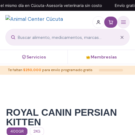
ismo día en Cúcuta
•
Asesoría veterinaria sin costo
Envío gratis de
Servicios
Membresías
Te faltan
$
250,000
para envío programado gratis
ROYAL CANIN PERSIAN
KITTEN
400GR
2KG