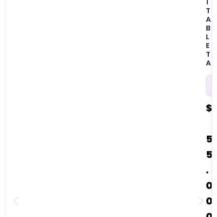
1
T
A
B
L
E
T
A
$
5
5
.
0
0
0