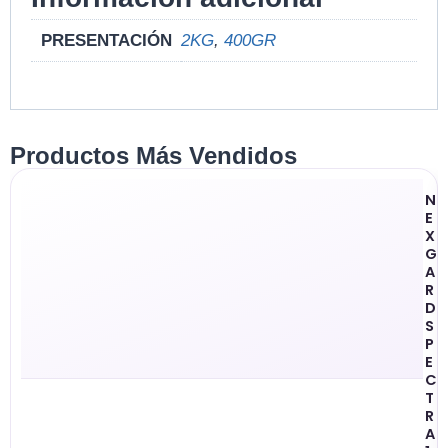
PRESENTACIÓN
2KG
,
400GR
Productos Más Vendidos
N
E
X
G
A
R
D
S
P
E
C
T
R
A