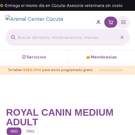
0
•
Entrega el mismo día en Cúcuta
•
Asesoría veterinaria sin costo
Servicios
Membresías
Te faltan
$
250,000
para envío programado gratis
ROYAL CANIN MEDIUM
ADULT
4KG
15KG