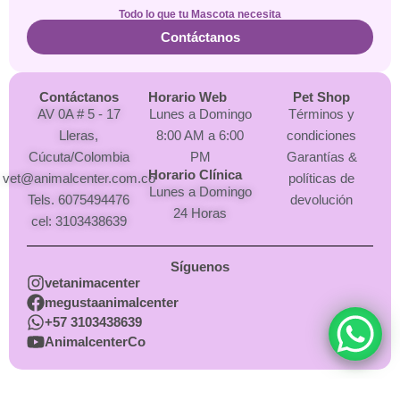
Todo lo que tu Mascota necesita
Contáctanos
Contáctanos
Horario Web
Pet Shop
AV 0A # 5 - 17
Lunes a Domingo
Términos y
Lleras,
8:00 AM a 6:00
condiciones
Cúcuta/Colombia
PM
Garantías &
Horario Clínica
vet@animalcenter.com.co
políticas de
Lunes a Domingo
Tels. 6075494476
devolución
24 Horas
cel: 3103438639
Síguenos
vetanimacenter
megustaanimalcenter
+57 3103438639
AnimalcenterCo