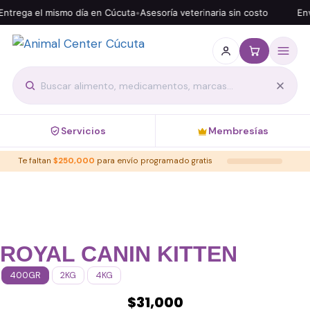
ntrega el mismo día en Cúcuta
•
Asesoría veterinaria sin costo
Enví
Servicios
Membresías
Te faltan
$
250,000
para envío programado gratis
ROYAL CANIN KITTEN
400GR
2KG
4KG
$
31,000