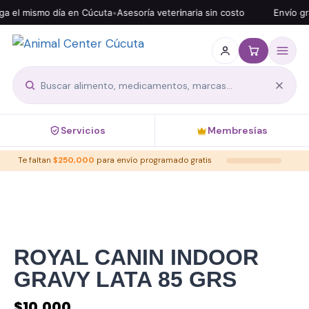
l mismo día en Cúcuta
•
Asesoría veterinaria sin costo
Envío gratis
Servicios
Membresías
Te faltan
$
250,000
para envío programado gratis
ROYAL CANIN INDOOR
GRAVY LATA 85 GRS
$
10,000