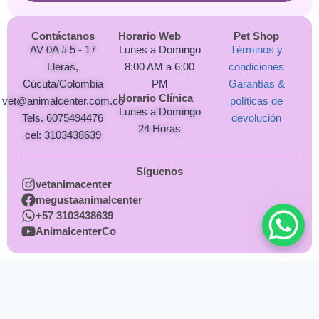
Contáctanos
Horario Web
Pet Shop
AV 0A # 5 - 17
Lunes a Domingo
Términos y
Lleras,
8:00 AM a 6:00
condiciones
Cúcuta/Colombia
PM
Garantías &
Horario Clínica
vet@animalcenter.com.co
políticas de
Lunes a Domingo
Tels. 6075494476
devolución
24 Horas
cel: 3103438639
Síguenos
vetanimacenter
megustaanimalcenter
+57 3103438639
AnimalcenterCo