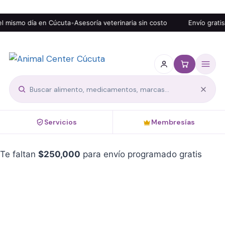
smo día en Cúcuta
•
Asesoría veterinaria sin costo
Envío gratis des
Servicios
Membresías
Te faltan
$
250,000
para envío programado gratis