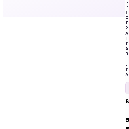
S
P
E
C
T
R
A
1
T
A
B
L
E
T
A
$