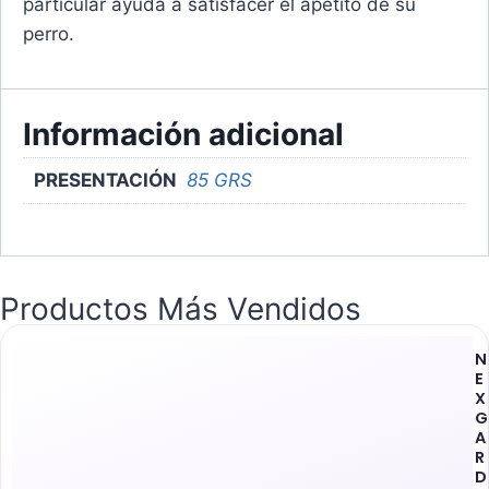
particular ayuda a satisfacer el apetito de su
perro.
Información adicional
PRESENTACIÓN
85 GRS
Productos Más Vendidos
N
E
X
G
A
R
D