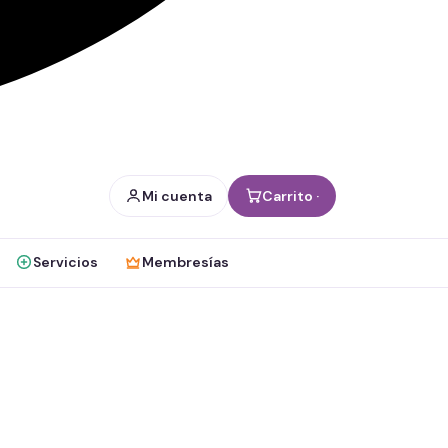
Mi cuenta
Carrito ·
Servicios
Membresías