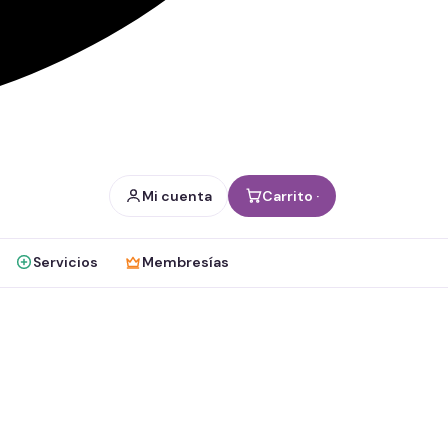
Mi cuenta
Carrito ·
Servicios
Membresías