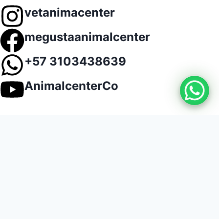
vetanimacenter
megustaanimalcenter
+57 3103438639
AnimalcenterCo