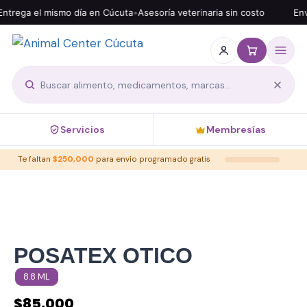
ntrega el mismo día en Cúcuta
•
Asesoría veterinaria sin costo
Enví
Servicios
Membresías
Te faltan
$
250,000
para envío programado gratis
POSATEX OTICO
8.8 ML
$
85,000