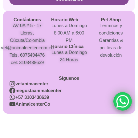
Contáctanos
Horario Web
Pet Shop
AV 0A # 5 - 17
Lunes a Domingo
Términos y
Lleras,
8:00 AM a 6:00
condiciones
Cúcuta/Colombia
PM
Garantías &
Horario Clínica
vet@animalcenter.com.co
políticas de
Lunes a Domingo
Tels. 6075494476
devolución
24 Horas
cel: 3103438639
Síguenos
vetanimacenter
megustaanimalcenter
+57 3103438639
AnimalcenterCo