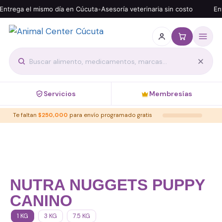
ntrega el mismo día en Cúcuta
•
Asesoría veterinaria sin costo
Env
Servicios
Membresías
Te faltan
$
250,000
para envío programado gratis
NUTRA NUGGETS PUPPY
CANINO
1 KG
3 KG
7.5 KG