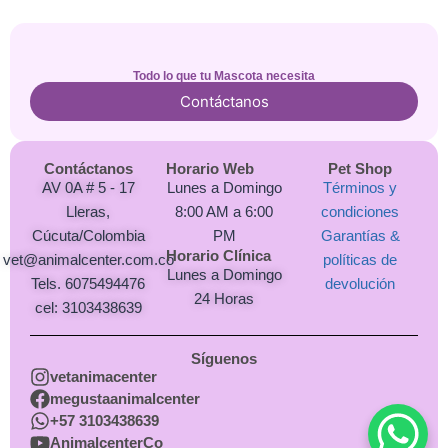
Todo lo que tu Mascota necesita
Contáctanos
Contáctanos
Horario Web
Pet Shop
AV 0A # 5 - 17
Lunes a Domingo
Términos y
Lleras,
8:00 AM a 6:00
condiciones
Cúcuta/Colombia
PM
Garantías &
Horario Clínica
vet@animalcenter.com.co
políticas de
Lunes a Domingo
Tels. 6075494476
devolución
24 Horas
cel: 3103438639
Síguenos
vetanimacenter
megustaanimalcenter
+57 3103438639
AnimalcenterCo