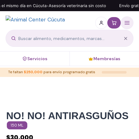
mismo día en Cúcuta
•
Asesoría veterinaria sin costo
Envío gratis d
Servicios
Membresías
Te faltan
$
250,000
para envío programado gratis
NO! NO! ANTIRASGUÑOS
150 ML
$
30,000