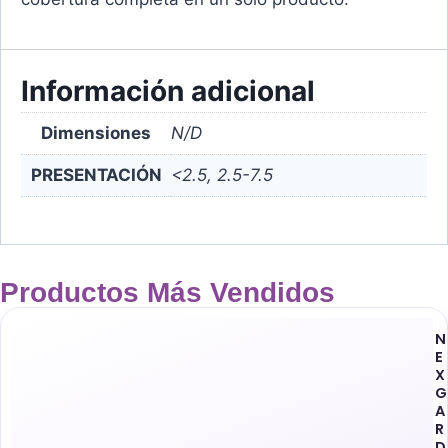
Información adicional
Dimensiones
N/D
PRESENTACIÓN
<2.5, 2.5-7.5
Productos Más Vendidos
N
E
X
G
A
R
D