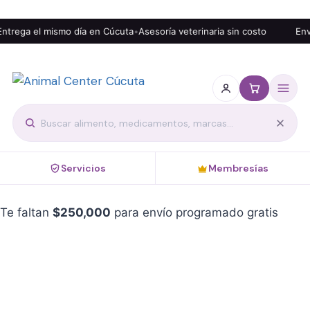
trega el mismo día en Cúcuta
•
Asesoría veterinaria sin costo
Enví
Servicios
Membresías
Te faltan
$
250,000
para envío programado gratis