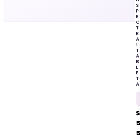
S
P
E
C
T
R
A
1
T
A
B
L
E
T
A
$