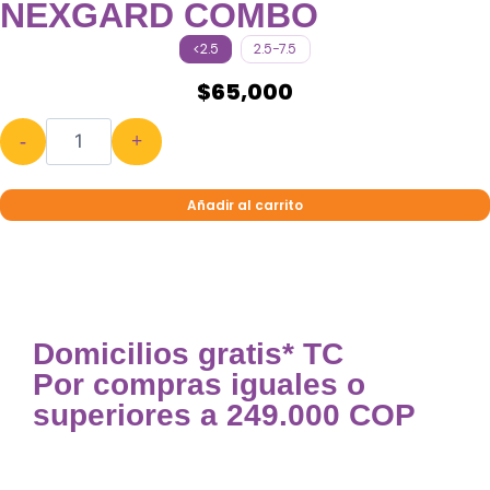
NEXGARD COMBO
<2.5
2.5-7.5
$
65,000
-
+
Añadir al carrito
Domicilios gratis* TC
Por compras iguales o
superiores a 249.000 COP