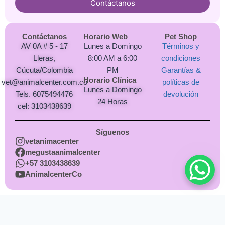
Contáctanos
Contáctanos
Horario Web
Pet Shop
AV 0A # 5 - 17
Lunes a Domingo
Términos y
Lleras,
8:00 AM a 6:00
condiciones
Cúcuta/Colombia
PM
Garantías &
Horario Clínica
vet@animalcenter.com.co
políticas de
Lunes a Domingo
Tels. 6075494476
devolución
24 Horas
cel: 3103438639
Síguenos
vetanimacenter
megustaanimalcenter
+57 3103438639
AnimalcenterCo