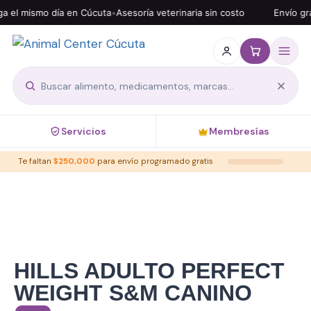
 mismo día en Cúcuta
•
Asesoría veterinaria sin costo
Envío gratis 
Servicios
Membresías
Te faltan
$
250,000
para envío programado gratis
HILLS ADULTO PERFECT
WEIGHT S&M CANINO