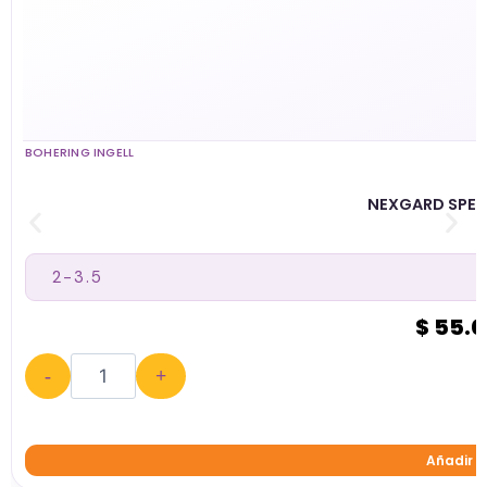
BOHERING INGELL
NEXGARD SPEC
$ 55.
-
+
Añadir a