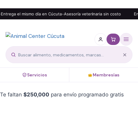
Entrega el mismo día en Cúcuta
•
Asesoría veterinaria sin costo
Env
Servicios
Membresías
Te faltan
$
250,000
para envío programado gratis