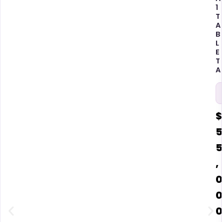
1
T
A
B
L
E
T
A
$
,