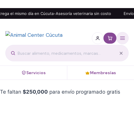
ega el mismo día en Cúcuta
•
Asesoría veterinaria sin costo
Envío g
Servicios
Membresías
Te faltan
$
250,000
para envío programado gratis