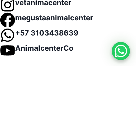
vetanimacenter
megustaanimalcenter
+57 3103438639
AnimalcenterCo