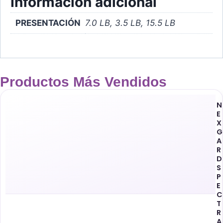
Información adicional
PRESENTACIÓN
7.0 LB, 3.5 LB, 15.5 LB
Productos Más Vendidos
N
E
X
G
A
R
D
S
P
E
C
T
R
A