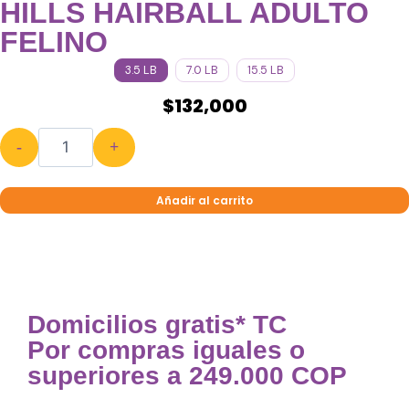
HILLS HAIRBALL ADULTO
FELINO
3.5 LB
7.0 LB
15.5 LB
$
132,000
-
+
Añadir al carrito
Domicilios gratis* TC
Por compras iguales o
superiores a 249.000 COP