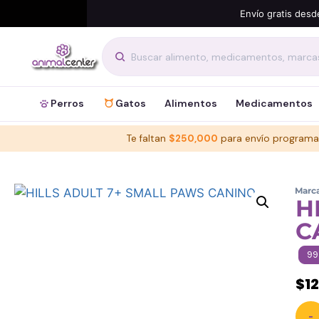
Envío gratis desd
Perros
Gatos
Alimentos
Medicamentos
Te faltan
$
250,000
para envío programa
Marc
H
C
99
$
1
-