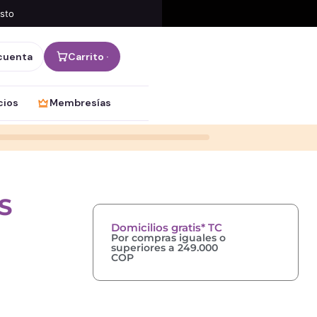
osto
cuenta
Carrito ·
cios
Membresías
S
Domicilios gratis* TC
Por compras iguales o
superiores a 249.000
COP