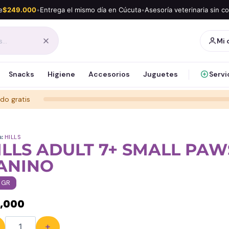
e
$249.000
•
Entrega el mismo día en Cúcuta
•
Asesoría veterinaria sin c
Mi 
Snacks
Higiene
Accesorios
Juguetes
Servi
do gratis
a:
HILLS
ILLS ADULT 7+ SMALL PAW
ANINO
 GR
2,000
+