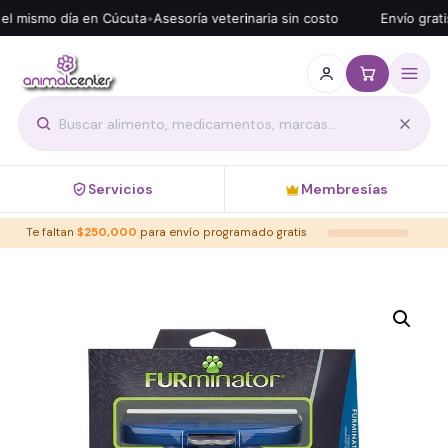
l mismo día en Cúcuta
•
Asesoría veterinaria sin costo
Envío gratis
Servicios
Membresías
Te faltan
$
250,000
para envío programado gratis