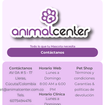
Todo lo que tu Mascota necesita
Contáctanos
Contáctanos
Horario Web
Pet Shop
AV 0A # 5 - 17
Lunes a
Términos y
Lleras,
Domingo
condiciones
Cúcuta/Colombia
8:00 AM a 6:00
Garantías &
et@animalcenter.com.co
PM
políticas de
Horario Clínica
Tels.
devolución
Lunes a
6075494476
Domingo