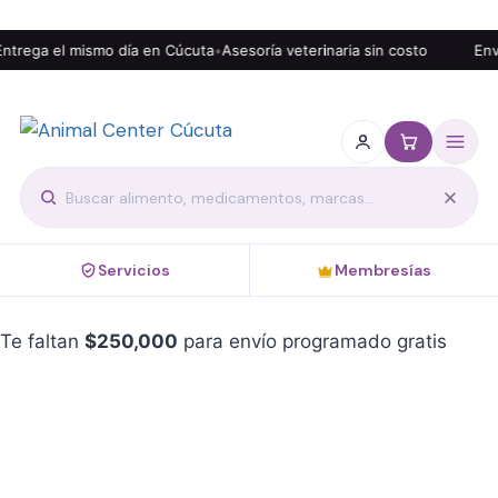
trega el mismo día en Cúcuta
•
Asesoría veterinaria sin costo
Enví
Servicios
Membresías
Te faltan
$
250,000
para envío programado gratis