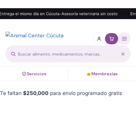
ntrega el mismo día en Cúcuta
•
Asesoría veterinaria sin costo
Enví
Servicios
Membresías
Te faltan
$
250,000
para envío programado gratis