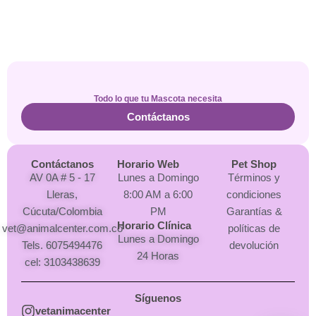
Todo lo que tu Mascota necesita
Contáctanos
Contáctanos
Horario Web
Pet Shop
AV 0A # 5 - 17
Lunes a Domingo
Términos y
Lleras,
8:00 AM a 6:00
condiciones
Cúcuta/Colombia
PM
Garantías &
Horario Clínica
vet@animalcenter.com.co
políticas de
Lunes a Domingo
Tels. 6075494476
devolución
24 Horas
cel: 3103438639
Síguenos
vetanimacenter