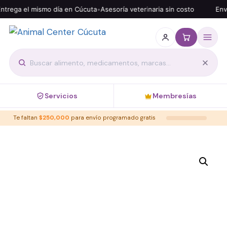
trega el mismo día en Cúcuta
•
Asesoría veterinaria sin costo
Enví
Servicios
Membresías
Te faltan
$
250,000
para envío programado gratis