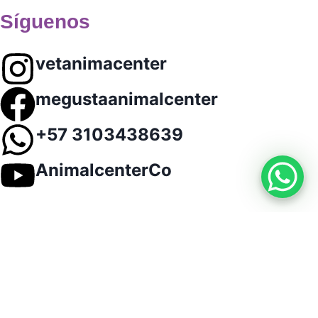
Síguenos
vetanimacenter
megustaanimalcenter
+57 3103438639
AnimalcenterCo