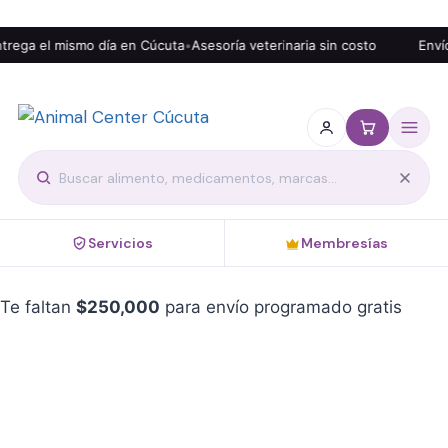
rega el mismo día en Cúcuta
•
Asesoría veterinaria sin costo
Envío 
Servicios
Membresías
Te faltan
$
250,000
para envío programado gratis