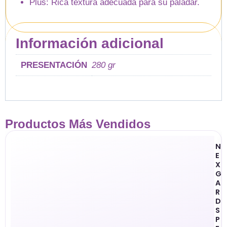
Plus: Rica textura adecuada para su paladar.
Información adicional
PRESENTACIÓN
280 gr
Productos Más Vendidos
N
E
X
G
A
R
D
S
P