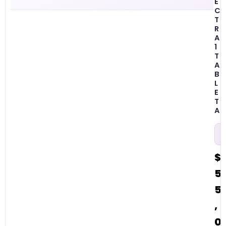
E
C
T
R
A
1
T
A
B
L
E
T
A
$
5
5
,
0