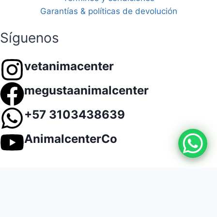
Garantías & políticas de devolución
Síguenos
vetanimacenter
megustaanimalcenter
+57 3103438639
AnimalcenterCo