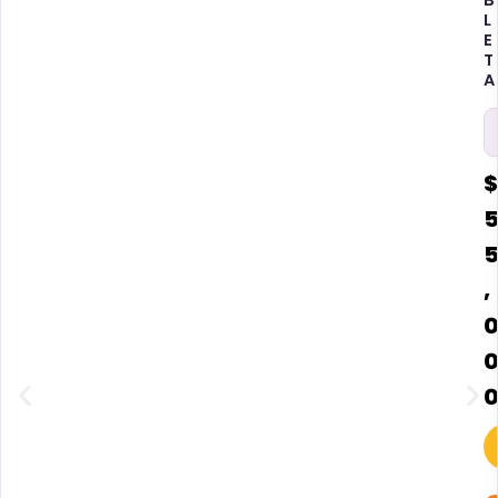
L
E
T
A
$
,