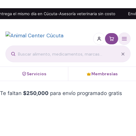
rega el mismo día en Cúcuta
•
Asesoría veterinaria sin costo
Envío
Servicios
Membresías
Te faltan
$
250,000
para envío programado gratis