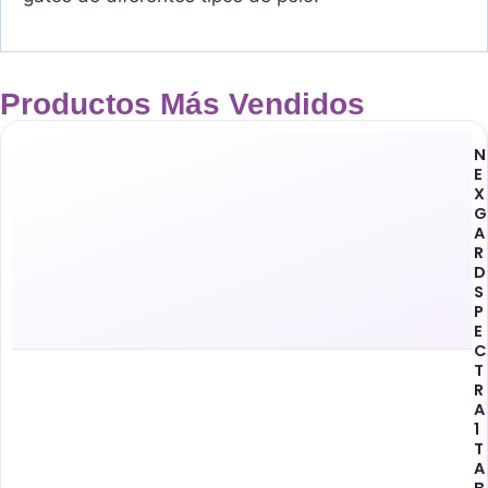
Productos Más Vendidos
N
E
X
G
A
R
D
S
P
E
C
T
R
A
1
T
A
B