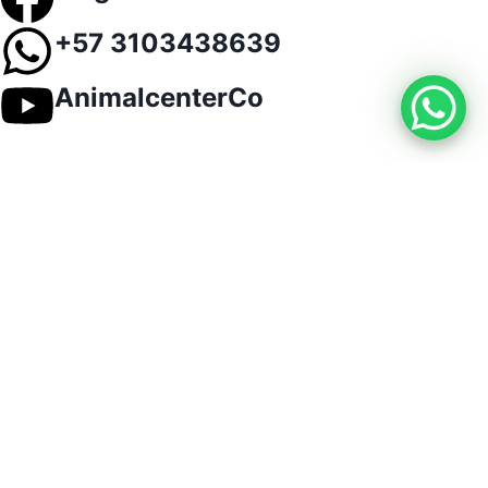
+57 3103438639
AnimalcenterCo