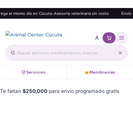
ga el mismo día en Cúcuta
•
Asesoría veterinaria sin costo
Envío g
Servicios
Membresías
Te faltan
$
250,000
para envío programado gratis