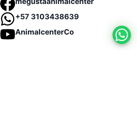
megustaanimalcenter
+57 3103438639
AnimalcenterCo