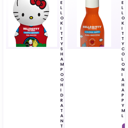
E
E
L
L
L
L
O
O
K
K
I
I
T
T
T
T
Y
Y
S
C
H
O
A
L
M
O
P
N
O
I
O
A
H
H
I
A
D
P
R
P
A
Y
T
M
A
L
N
T
8