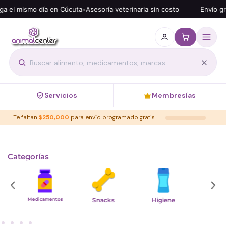
 el mismo día en Cúcuta
•
Asesoría veterinaria sin costo
Envío grat
Servicios
Membresías
Te faltan
$
250,000
para envío programado gratis
Categorías
Medicamentos
Snacks
Higiene
Acces