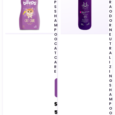
P
R
S
A
S
O
H
D
A
O
M
R
P
N
O
E
O
U
C
T
A
R
T
A
C
L
A
I
R
Z
E
I
N
G
5
0
S
2
H
M
L
A
M
$
P
O
5
O