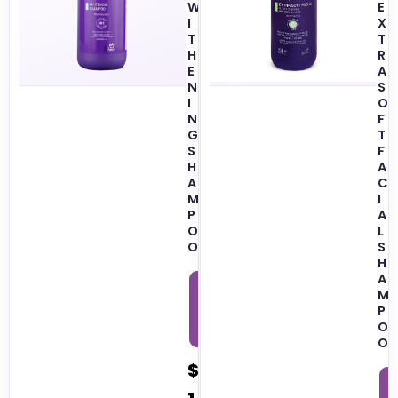
W
E
I
X
T
T
H
R
E
A
N
S
I
O
N
F
G
T
S
F
H
A
A
C
M
I
P
A
O
L
O
S
H
A
1
0
M
0
P
0
M
O
L
O
$
1
0