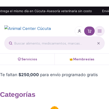
rega el mismo día en Cúcuta
•
Asesoría veterinaria sin costo
Envío
Servicios
Membresías
Te faltan
$
250,000
para envío programado gratis
Categorías