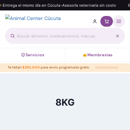
•
Entrega el mismo día en Cúcuta
•
Asesoría veterinaria sin costo
E
Servicios
Membresías
Te faltan
$
250,000
para envío programado gratis
8KG