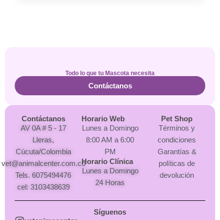
Todo lo que tu Mascota necesita
Contáctanos
Contáctanos
Horario Web
Pet Shop
AV 0A # 5 - 17
Lunes a Domingo
Términos y
Lleras,
8:00 AM a 6:00
condiciones
Cúcuta/Colombia
PM
Garantías &
Horario Clínica
vet@animalcenter.com.co
políticas de
Lunes a Domingo
Tels. 6075494476
devolución
24 Horas
cel: 3103438639
Síguenos