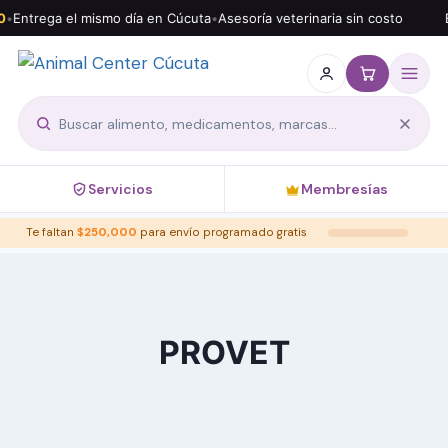
0
•
Entrega el mismo día en Cúcuta
•
Asesoría veterinaria sin costo
E
Servicios
Membresías
Te faltan
$
250,000
para envío programado gratis
PROVET