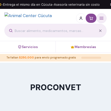
0
•
Entrega el mismo día en Cúcuta
•
Asesoría veterinaria sin costo
E
Servicios
Membresías
Te faltan
$
250,000
para envío programado gratis
PROCONVET