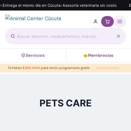
•
Entrega el mismo día en Cúcuta
•
Asesoría veterinaria sin costo
E
Servicios
Membresías
Te faltan
$
250,000
para envío programado gratis
PETS CARE