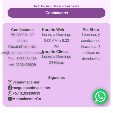
Todo lo que tu Mascota necesita
Contáctanos
Contáctanos
Horario Web
Pet Shop
AV 0A # 5 - 17
Lunes a Domingo
Términos y
Lleras,
8:00 AM a 6:00
condiciones
Cúcuta/Colombia
PM
Garantías &
Horario Clínica
vet@animalcenter.com.co
políticas de
Lunes a Domingo
Tels. 6075494476
devolución
24 Horas
cel: 3103438639
Síguenos
vetanimacenter
megustaanimalcenter
+57 3103438639
AnimalcenterCo