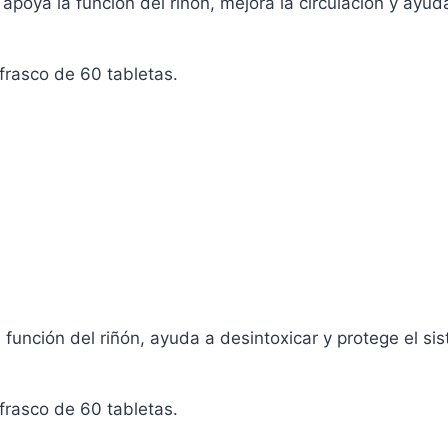
poya la función del riñón, mejora la circulación y ayuda 
frasco de 60 tabletas.
o
o
s
s.
s
unción del riñón, ayuda a desintoxicar y protege el sis
frasco de 60 tabletas.