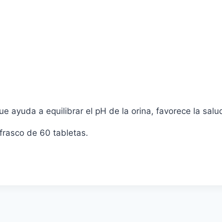
o
o
s
s.
s
 ayuda a equilibrar el pH de la orina, favorece la salud 
frasco de 60 tabletas.
o
o
s
s.