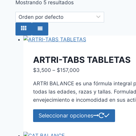
Mostrando 5 resultados
ARTRI-TABS TABLETAS
Price
$
3,500
–
$
157,000
range:
ARTRI BALANCE es una fórmula integral para
$3,500
todas las edades, razas y tallas. Formula
through
envejecimiento e incomodidad en sus act
$157,000
Este
Seleccionar opciones
product
tiene