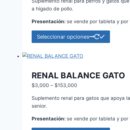
Suplemento renal para perros y gatos que a
$3,000
elegir
a hígado de pollo.
through
en
$153,000
Presentación:
se vende por tableta y por 
la
página
Este
Seleccionar opciones
de
product
product
tiene
múltiple
variante
Las
RENAL BALANCE GATO
opcione
Price
$
3,000
–
$
153,000
se
range:
pueden
Suplemento renal para gatos que apoya la f
$3,000
elegir
senior.
through
en
$153,000
Presentación:
se vende por tableta y por 
la
página