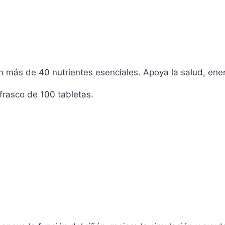
s
s.
s
 más de 40 nutrientes esenciales. Apoya la salud, ener
frasco de 100 tabletas.
o
o
s
s.
s