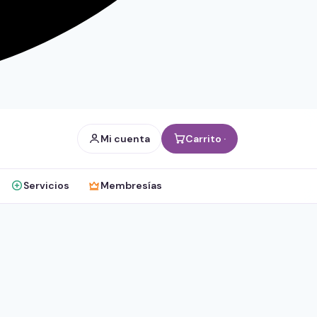
Mi cuenta
Carrito ·
Servicios
Membresías