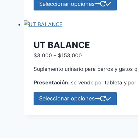
Este
Seleccionar opciones
de
product
product
tiene
múltiple
variante
Las
UT BALANCE
opcione
Price
$
3,000
–
$
153,000
se
range:
pueden
Suplemento urinario para perros y gatos que
$3,000
elegir
through
Presentación:
se vende por tableta y por 
en
$153,000
la
Este
Seleccionar opciones
página
product
de
tiene
product
múltiple
variante
Las