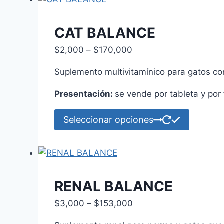
múltiple
variante
Las
CAT BALANCE
opcione
Price
$
2,000
–
$
170,000
se
range:
pueden
Suplemento multivitamínico para gatos con
$2,000
elegir
through
Presentación:
se vende por tableta y por 
en
$170,000
la
Este
Seleccionar opciones
página
product
de
tiene
product
múltiple
variante
Las
RENAL BALANCE
opcione
Price
$
3,000
–
$
153,000
se
range:
pueden