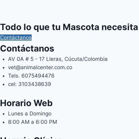
múltiple
variante
Las
Todo lo que tu Mascota necesita
opcione
se
Contáctanos
pueden
Contáctanos
elegir
AV 0A # 5 - 17 Lleras, Cúcuta/Colombia
en
vet@animalcenter.com.co
la
Tels. 6075494476
página
cel: 3103438639
de
product
Horario Web
Lunes a Domingo
8:00 AM a 6:00 PM