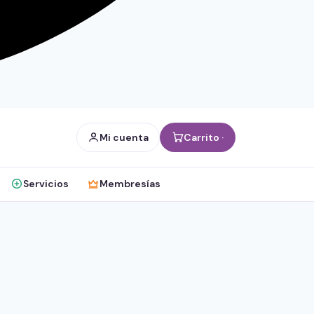
Mi cuenta
Carrito ·
Servicios
Membresías