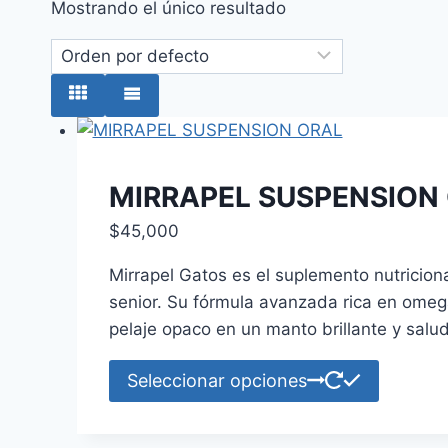
Mostrando el único resultado
MIRRAPEL SUSPENSION
$
45,000
Mirrapel Gatos es el suplemento nutriciona
senior. Su fórmula avanzada rica en omega
pelaje opaco en un manto brillante y salu
Este
Seleccionar opciones
product
tiene