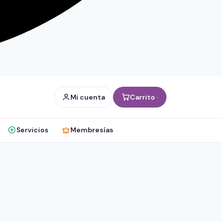
Mi cuenta
Carrito ·
Servicios
Membresías