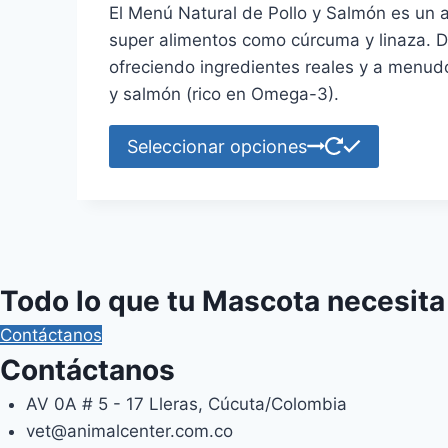
pueden
El Menú Natural de Pollo y Salmón es un a
$60,000
elegir
super alimentos como cúrcuma y linaza. Dis
through
en
ofreciendo ingredientes reales y a menudo
$115,000
la
y salmón (rico en Omega-3).
página
Este
de
Seleccionar opciones
product
product
tiene
múltiple
variante
Las
Todo lo que tu Mascota necesita
opcione
se
Contáctanos
pueden
Contáctanos
elegir
AV 0A # 5 - 17 Lleras, Cúcuta/Colombia
en
vet@animalcenter.com.co
la