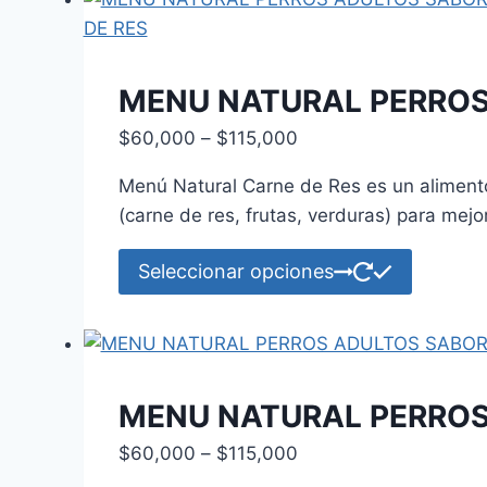
múltiple
variante
Las
opcione
MENU NATURAL PERROS
se
Price
$
60,000
–
$
115,000
pueden
range:
elegir
Menú Nat
ural Carne de Res es un alimento
$60,000
en
(carne de res, frutas, verduras) para mejor
through
la
$115,000
Este
página
Seleccionar opciones
product
de
tiene
product
múltiple
variante
Las
MENU NATURAL PERROS
opcione
Price
$
60,000
–
$
115,000
se
range: