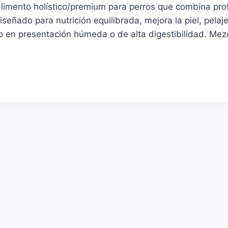
limento holístico/premium para perros que combina prote
eñado para nutrición equilibrada, mejora la piel, pelaje 
 en presentación húmeda o de alta digestibilidad. Mezc
o
o
s
s.
s