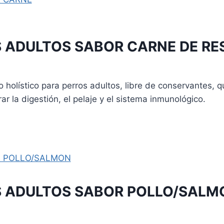
s
s.
s
 ADULTOS SABOR CARNE DE RE
 holístico para perros adultos, libre de conservantes, qu
ar la digestión, el pelaje y el sistema inmunológico.
o
o
s
s.
 ADULTOS SABOR POLLO/SALM
s