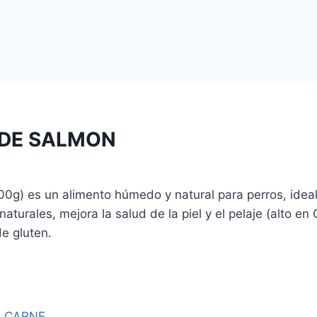
 DE SALMON
00g) es u
n alimento húmedo y natural para perros, ideal
turales, mejora la salud de la piel y el pelaje (alto en O
de gluten.
o