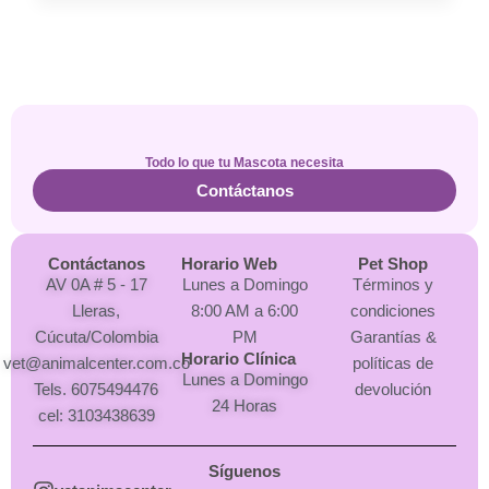
Todo lo que tu Mascota necesita
Contáctanos
Contáctanos
Horario Web
Pet Shop
AV 0A # 5 - 17
Lunes a Domingo
Términos y
Lleras,
8:00 AM a 6:00
condiciones
Cúcuta/Colombia
PM
Garantías &
Horario Clínica
vet@animalcenter.com.co
políticas de
Lunes a Domingo
Tels. 6075494476
devolución
24 Horas
cel: 3103438639
Síguenos