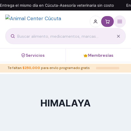
Entrega el mismo día en Cúcuta
•
Asesoría veterinaria sin costo
Env
Servicios
Membresías
Te faltan
$
250,000
para envío programado gratis
HIMALAYA