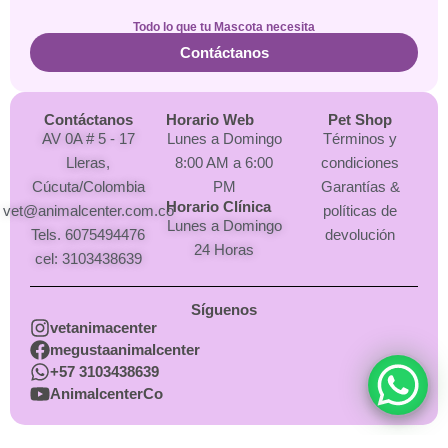
Todo lo que tu Mascota necesita
Contáctanos
Contáctanos
Horario Web
Pet Shop
AV 0A # 5 - 17
Lunes a Domingo
Términos y
Lleras,
8:00 AM a 6:00
condiciones
Cúcuta/Colombia
PM
Garantías &
Horario Clínica
vet@animalcenter.com.co
políticas de
Lunes a Domingo
Tels. 6075494476
devolución
24 Horas
cel: 3103438639
Síguenos
vetanimacenter
megustaanimalcenter
+57 3103438639
AnimalcenterCo