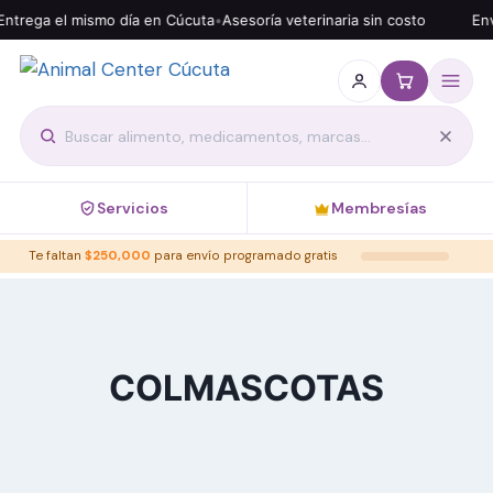
trega el mismo día en Cúcuta
•
Asesoría veterinaria sin costo
Enví
Servicios
Membresías
Te faltan
$
250,000
para envío programado gratis
COLMASCOTAS